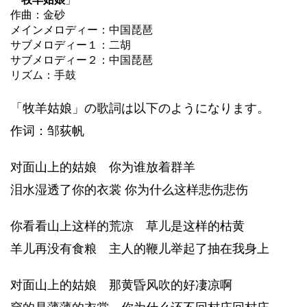
作曲：金砂
メインメロディー：中国琵琶
サブメロディー１：二胡
サブメロディー２：中国琵琶
リズム：手鼓
「牧羊姑娘」の歌詞は以下のようになります。
作词：邹荻帆
对面山上的姑娘 你为谁放着群羊
泪水湿透了你的衣裳 你为什么这样悲伤悲伤
你看看山上这样的荒凉 草儿是这样的枯黄
羊儿再没有食粮 主人的鞭儿举起了抽在我身上
对面山上的姑娘 那黄昏风吹的好凄凉啊