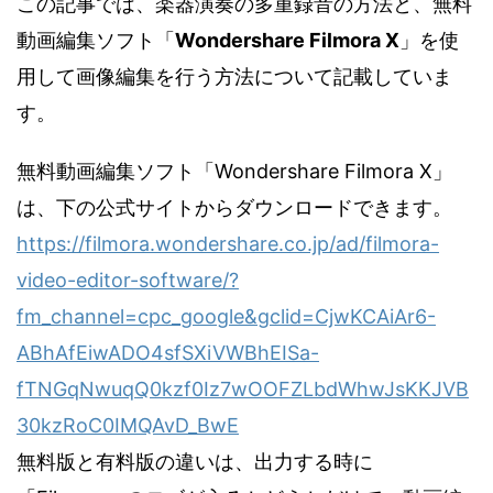
この記事では、楽器演奏の多重録音の方法と、無料
動画編集ソフト「
Wondershare Filmora X
」を使
用して画像編集を行う方法について記載していま
す。
無料動画編集ソフト「Wondershare Filmora X」
は、下の公式サイトからダウンロードできます。
https://filmora.wondershare.co.jp/ad/filmora-
video-editor-software/?
fm_channel=cpc_google&gclid=CjwKCAiAr6-
ABhAfEiwADO4sfSXiVWBhEISa-
fTNGqNwuqQ0kzf0Iz7wOOFZLbdWhwJsKKJVB
30kzRoC0IMQAvD_BwE
無料版と有料版の違いは、出力する時に